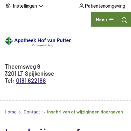
Instellingen
Patiëntenomgeving
Hoofdmenu
Menu
Adresgegevens
Theemsweg
9
3201 LT
Spijkenisse
0181 622188
Home
Contact
Inschrijven of wijzigingen doorgeven