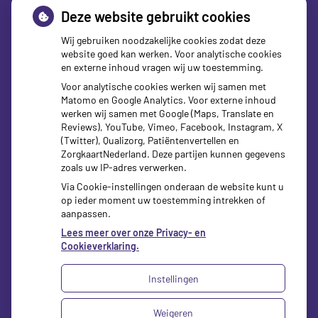
Deskundig advies op
Deze website gebruikt cookies
Wij gebruiken noodzakelijke cookies zodat deze
maat
website goed kan werken. Voor analytische cookies
en externe inhoud vragen wij uw toestemming.
Voor analytische cookies werken wij samen met
Nadat u bent ingelogd, kunt u chatten met de apotheker voor
Matomo en Google Analytics. Voor externe inhoud
werken wij samen met Google (Maps, Translate en
advies en begeleiding bij het gebruik van geneesmiddelen.
Reviews), YouTube, Vimeo, Facebook, Instagram, X
U ontvangt op werkdagen binnen 24 uur een inhoudelijke
(Twitter), Qualizorg, Patiëntenvertellen en
ZorgkaartNederland. Deze partijen kunnen gegevens
reactie.
zoals uw IP-adres verwerken.
Via Cookie-instellingen onderaan de website kunt u
op ieder moment uw toestemming intrekken of
aanpassen.
Lees meer over onze Privacy- en
Cookieverklaring.
Instellingen
Uw Zorg Online
|
Beheer
Weigeren