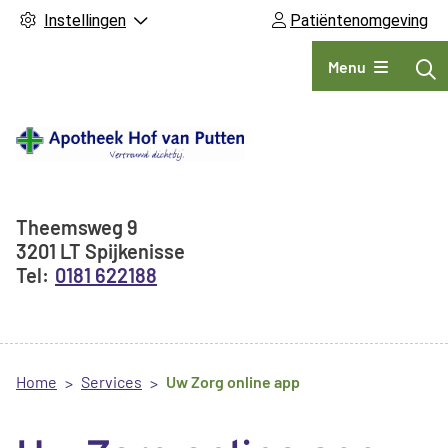
Instellingen
Patiëntenomgeving
Hoofdmenu
Menu
Adresgegevens
Theemsweg
9
3201 LT
Spijkenisse
0181 622188
Home
Services
Uw Zorg online app