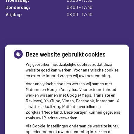
Donderdag:
08.00 - 17:30
Vrijdag:
08.00 - 17:30
Deskundig advies op
Deze website gebruikt cookies
maat
Wij gebruiken noodzakelijke cookies zodat deze
website goed kan werken. Voor analytische cookies
en externe inhoud vragen wij uw toestemming.
Voor analytische cookies werken wij samen met
Nadat u bent ingelogd, kunt u chatten met de apotheker voor
Matomo en Google Analytics. Voor externe inhoud
werken wij samen met Google (Maps, Translate en
advies en begeleiding bij het gebruik van geneesmiddelen.
Reviews), YouTube, Vimeo, Facebook, Instagram, X
U ontvangt op werkdagen binnen 24 uur een inhoudelijke
(Twitter), Qualizorg, Patiëntenvertellen en
ZorgkaartNederland. Deze partijen kunnen gegevens
reactie.
zoals uw IP-adres verwerken.
Via Cookie-instellingen onderaan de website kunt u
op ieder moment uw toestemming intrekken of